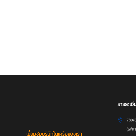
รายละเอี
789/
(เฟส
เยี่ยมชมบริษัทในเครือของเรา