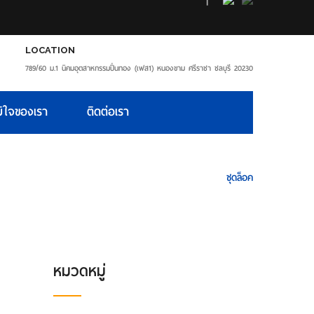
LOCATION
789/60 ม.1 นิคมอุตสาหกรรมปิ่นทอง (เฟส1) หนองขาม ศรีราชา ชลบุรี 20230
ิใจของเรา
ติดต่อเรา
HOME
ผลิตภัณฑ์
ชุดล็อค
หมวดหมู่